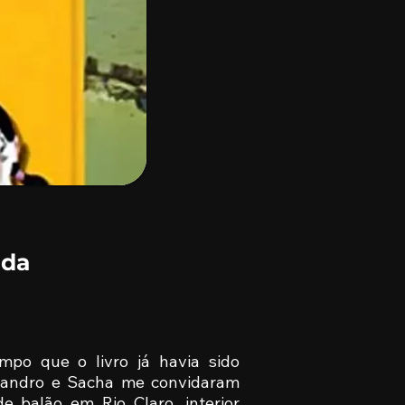
 da
po que o livro já havia sido
Sandro e Sacha me convidaram
e balão em Rio Claro, interior