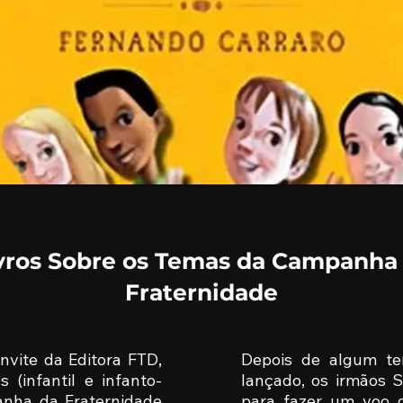
vros Sobre os Temas da Campanha
Fraternidade
nvite da Editora FTD,
Depois de algum tem
s (infantil e infanto-
lançado, os irmãos 
anha da Fraternidade
para fazer um voo d