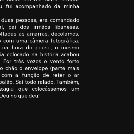
 eu fui acompanhado da minha
 duas pessoas, era comandado
l, pai dos irmãos libaneses.
oltadas as amarras, decolamos.
do com uma câmera fotográfica.
o, na hora do pouso, o mesmo
ia colocado na história acabou
 Por três vezes o vento forte
o chão o envelope (parte mais
 com a função de reter o ar
balão. Saí todo ralado. Também,
exigiu que colocássemos um
 Deu no que deu!