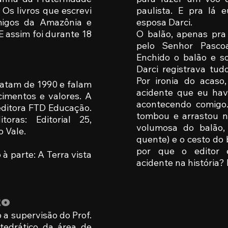
 Os livros que escrevi
paulista. E pra lá
migos da Amazônia e
esposa Darci.
 assim foi durante 18
O balão, apenas pra
pelo Senhor Pascoa
Enchido o balão e s
Darci registrava tu
Por ironia do acas
datam de 1990 e falam
acidente que eu hav
imentos e valores. A
acontecendo comigo.
 editora FTD Educação.
tombou e arrastou n
toras: Editorial 25,
volumosa do balão,
o Vale.
quente) e o cesto do 
por que o editor 
à parte: A Terra vista
acidente na história?
to
b a supervisão do Prof.
tedrático da área de